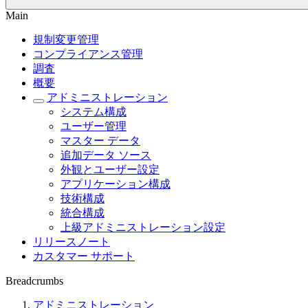
Main
規制変更管理
コンプライアンス管理
調査
概要
アドミニストレーション
システム構成
ユーザー管理
マスター データ
追加データ ソース
外観とユーザー設定
アプリケーション構成
技術構成
統合構成
上級アドミニストレーション設定
リリースノート
カスタマー サポート
Breadcrumbs
アドミニストレーション